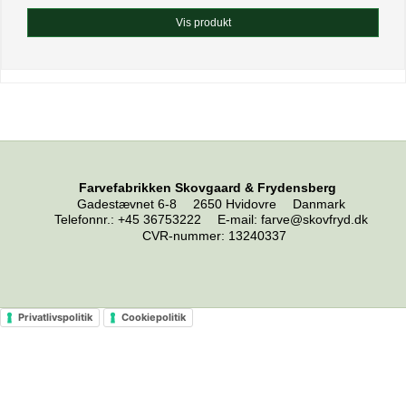
Vis produkt
Farvefabrikken Skovgaard & Frydensberg
Gadestævnet 6-8
2650 Hvidovre
Danmark
Telefonnr.
:
+45 36753222
E-mail
:
farve@skovfryd.dk
CVR-nummer
:
13240337
Privatlivspolitik
Cookiepolitik