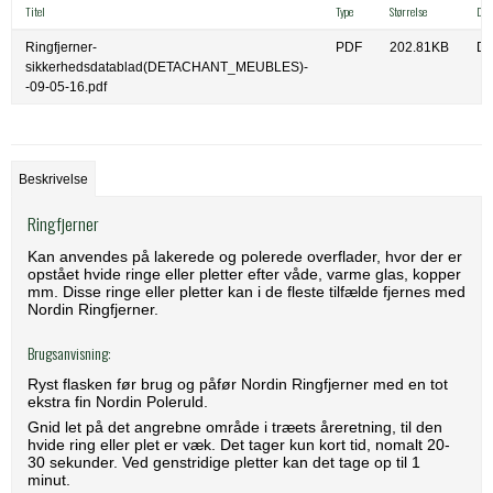
Titel
Type
Størrelse
Dow
Ringfjerner-
PDF
202.81KB
Do
sikkerhedsdatablad(DETACHANT_MEUBLES)-
-09-05-16.pdf
Beskrivelse
Ringfjerner
Kan anvendes på lakerede og polerede overflader, hvor der er
opstået hvide ringe eller pletter efter våde, varme glas, kopper
mm. Disse ringe eller pletter kan i de fleste tilfælde fjernes med
Nordin Ringfjerner.
Brugsanvisning:
Ryst flasken før brug og påfør Nordin Ringfjerner med en tot
ekstra fin Nordin Poleruld.
Gnid let på det angrebne område i træets åreretning, til den
hvide ring eller plet er væk. Det tager kun kort tid, nomalt 20-
30 sekunder. Ved genstridige pletter kan det tage op til 1
minut.