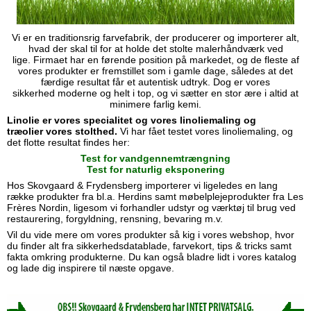
Vi er en traditionsrig farvefabrik, der producerer og importerer alt,
hvad der skal til for at holde det stolte malerhåndværk ved
lige. Firmaet har en førende position på markedet, og de fleste af
vores produkter er fremstillet som i gamle dage, således at det
færdige resultat får et autentisk udtryk. Dog er vores
sikkerhed moderne og helt i top, og vi sætter en stor ære i altid at
minimere farlig kemi.
Linolie er vores specialitet og vores
linoliemaling
og
træolier
vores stolthed.
Vi har fået testet vores linoliemaling, og
det flotte resultat findes her:
T
est
for vandgennemtrængning
Test for naturlig eksponering
Hos Skovgaard & Frydensberg importerer vi ligeledes en lang
række produkter fra bl.a. Herdins samt møbelplejeprodukter
fra Les
Frères Nordin, ligesom vi forhandler udstyr og værktøj til brug ved
restaurering, forgyldning, rensning, bevaring m.v.
Vil du vide mere om vores produkter så kig i vores
webshop
, hvor
du finder alt fra sikkerhedsdatablade, farvekort,
tips & tricks samt
fakta omkring produkterne. Du kan også bladre lidt i vores katalog
og lade dig inspirere til næste opgave.