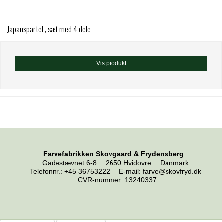
Japanspartel , sæt med 4 dele
Vis produkt
Farvefabrikken Skovgaard & Frydensberg
Gadestævnet 6-8
2650 Hvidovre
Danmark
Telefonnr.
:
+45 36753222
E-mail
:
farve@skovfryd.dk
CVR-nummer
:
13240337