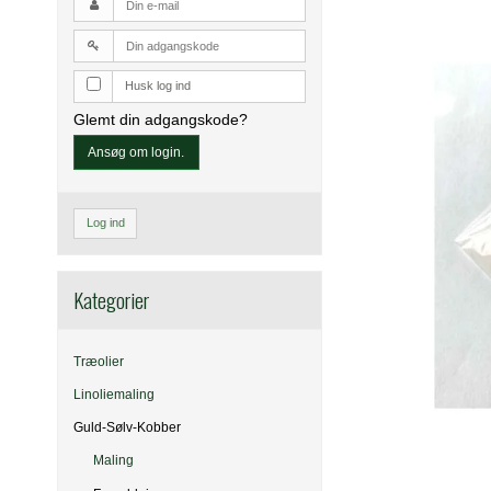
Husk log ind
Glemt din adgangskode?
Ansøg om login.
Log ind
Kategorier
Træolier
Linoliemaling
Guld-Sølv-Kobber
Maling