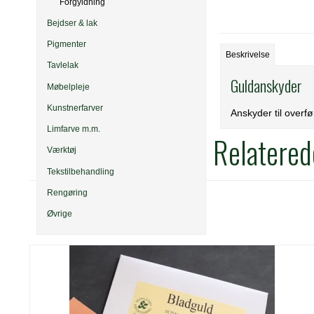
Forgyldning
Bejdser & lak
Pigmenter
Beskrivelse
Tavlelak
Guldanskyder
Møbelpleje
Kunstnerfarver
Anskyder til overf
Limfarve m.m.
Relatered
Værktøj
Tekstilbehandling
Rengøring
Øvrige