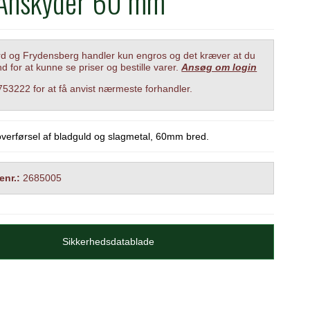
 Anskyder 60 mm
 og Frydensberg handler kun engros og det kræver at du
nd for at kunne se priser og bestille varer.
Ansøg om login
6753222 for at få anvist nærmeste forhandler.
 overførsel af bladguld og slagmetal, 60mm bred.
enr.:
2685005
Sikkerhedsdatablade