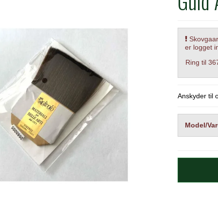
Guld
Skovgaard
er logget i
Ring til 3
Anskyder til
Model/Var