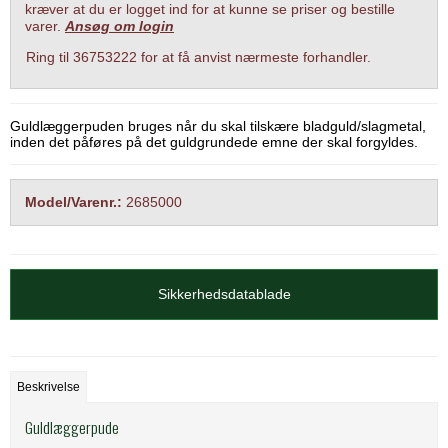
kræver at du er logget ind for at kunne se priser og bestille
varer.
Ansøg om login
Ring til 36753222 for at få anvist nærmeste forhandler.
Guldlæggerpuden bruges når du skal tilskære bladguld/slagmetal,
inden det påføres på det guldgrundede emne der skal forgyldes.
Model/Varenr.:
2685000
Sikkerhedsdatablade
Beskrivelse
Guldlæggerpude