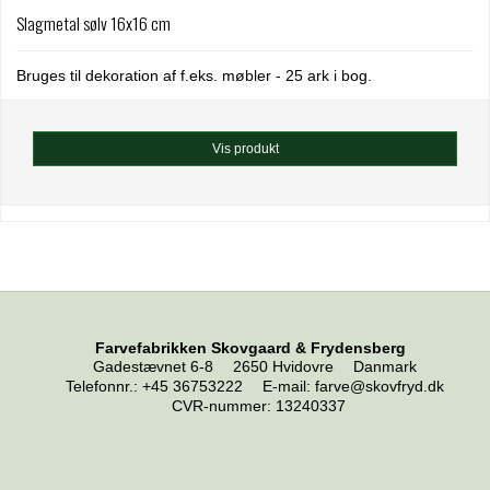
Slagmetal sølv 16x16 cm
Bruges til dekoration af f.eks. møbler - 25 ark i bog.
Vis produkt
Farvefabrikken Skovgaard & Frydensberg
Gadestævnet 6-8
2650 Hvidovre
Danmark
Telefonnr.
:
+45 36753222
E-mail
:
farve@skovfryd.dk
CVR-nummer
:
13240337