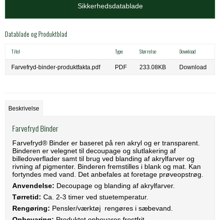
Sikkerhedsdatablade
Datablade og Produktblad
Titel
Type
Størrelse
Download
Farvefryd-binder-produktfakta.pdf
PDF
233.08KB
Download
Beskrivelse
Farvefryd Binder
Farvefryd® Binder er baseret på ren akryl og er transparent.
Binderen er velegnet til decoupage og slutlakering af
billedoverflader samt til brug ved blanding af akrylfarver og
rivning af pigmenter. Binderen fremstilles i blank og mat. Kan
fortyndes med vand. Det anbefales at foretage prøveopstrøg.
Anvendelse:
Decoupage og blanding af akrylfarver.
Tørretid:
Ca. 2-3 timer ved stuetemperatur.
Rengøring:
Pensler/værktøj rengøres i sæbevand.
Opbevaring:
Produktet opbevares frostfrit.