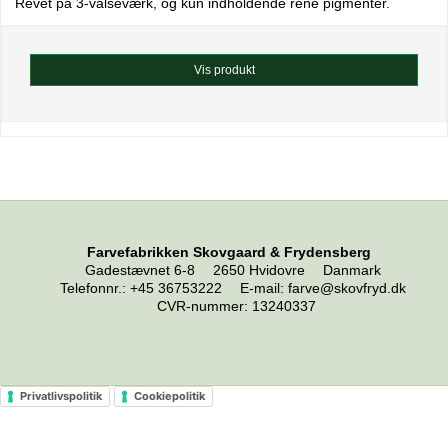
Revet på 3-valseværk, og kun indholdende rene pigmenter.
Vis produkt
Farvefabrikken Skovgaard & Frydensberg
Gadestævnet 6-8
2650 Hvidovre
Danmark
Telefonnr.
:
+45 36753222
E-mail
:
farve@skovfryd.dk
CVR-nummer
:
13240337
Privatlivspolitik
Cookiepolitik