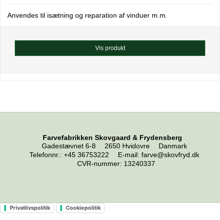
Anvendes til isætning og reparation af vinduer m.m.
Vis produkt
Farvefabrikken Skovgaard & Frydensberg
Gadestævnet 6-8
2650 Hvidovre
Danmark
Telefonnr.
:
+45 36753222
E-mail
:
farve@skovfryd.dk
CVR-nummer
:
13240337
Privatlivspolitik
Cookiepolitik