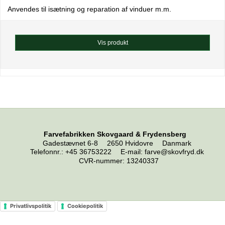
Anvendes til isætning og reparation af vinduer m.m.
Vis produkt
Farvefabrikken Skovgaard & Frydensberg
Gadestævnet 6-8
2650 Hvidovre
Danmark
Telefonnr.
:
+45 36753222
E-mail
:
farve@skovfryd.dk
CVR-nummer
:
13240337
Privatlivspolitik
Cookiepolitik