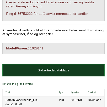
kræver at du er logget ind for at kunne se priser og bestille
varer.
Ansøg om login
Ring til 36753222 for at få anvist nærmeste forhandler.
Anvendes til vedligehold af forkromede overflader samt til smørring
af symnaskiner, låse og hængsler.
Model/Varenr.:
1029141
Sikkerhedsdatablade
Datablade og Produktblad
Titel
Type
Størrelse
Download
Parafin-vaselineolie_DK-
PDF
68.02KB
Download
da_v1_0.pdf