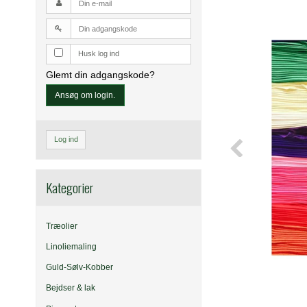
Husk log ind
Glemt din adgangskode?
Ansøg om login.
Log ind
Kategorier
Træolier
Linoliemaling
Guld-Sølv-Kobber
Bejdser & lak