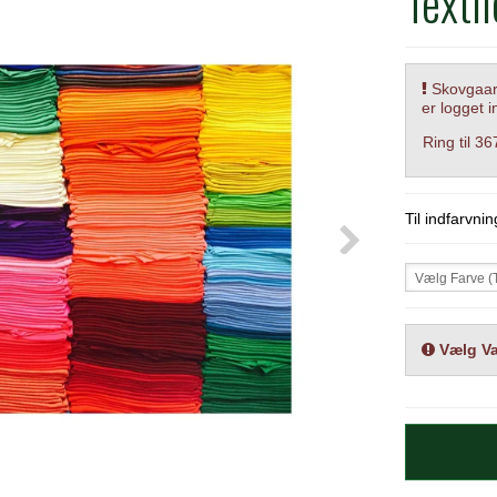
Texti
Skovgaard
er logget i
Ring til 3
Til indfarvnin
Vælg Farve (T
Vælg Va