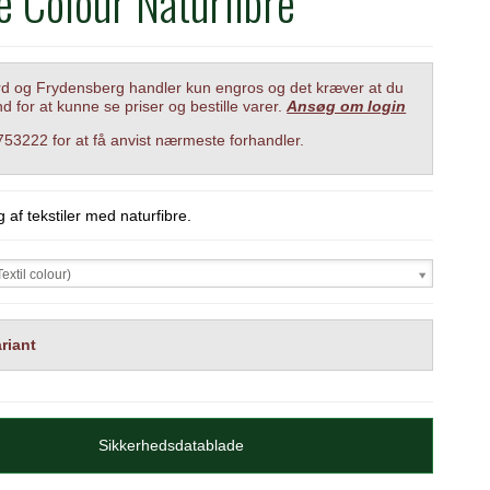
le Colour Naturfibre
 og Frydensberg handler kun engros og det kræver at du
nd for at kunne se priser og bestille varer.
Ansøg om login
6753222 for at få anvist nærmeste forhandler.
g af tekstiler med naturfibre.
extil colour)
riant
Sikkerhedsdatablade