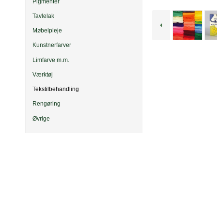
Pigmenter
Tavlelak
Møbelpleje
Kunstnerfarver
Limfarve m.m.
Værktøj
Tekstilbehandling
Rengøring
Øvrige