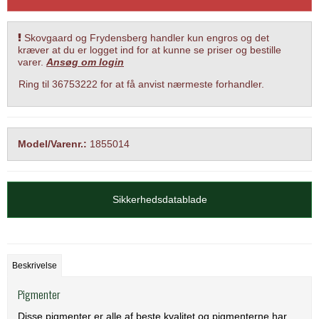
Skovgaard og Frydensberg handler kun engros og det
kræver at du er logget ind for at kunne se priser og bestille
varer.
Ansøg om login
Ring til 36753222 for at få anvist nærmeste forhandler.
Model/Varenr.:
1855014
Sikkerhedsdatablade
Beskrivelse
Pigmenter
Disse pigmenter er alle af beste kvalitet og pigmenterne har