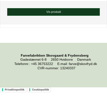
Vis produkt
Farvefabrikken Skovgaard & Frydensberg
Gadestævnet 6-8
2650 Hvidovre
Danmark
Telefonnr.
:
+45 36753222
E-mail
:
farve@skovfryd.dk
CVR-nummer
:
13240337
Privatlivspolitik
Cookiepolitik