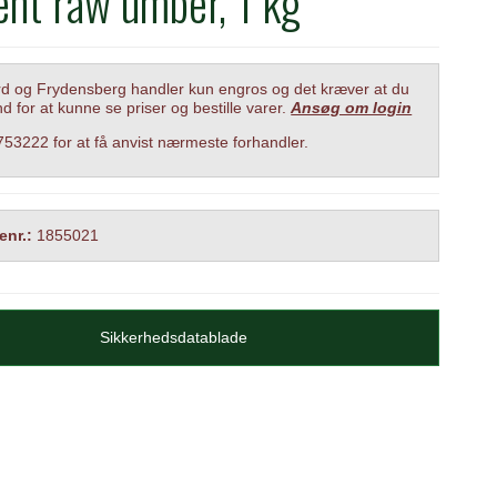
nt raw umber, 1 kg
 og Frydensberg handler kun engros og det kræver at du
nd for at kunne se priser og bestille varer.
Ansøg om login
6753222 for at få anvist nærmeste forhandler.
enr.:
1855021
Sikkerhedsdatablade