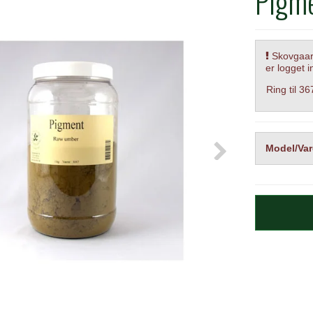
Pigme
Skovgaard
er logget i
Ring til 3
Model/Var