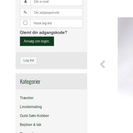
Husk log ind
Glemt din adgangskode?
Ansøg om login.
Log ind
Kategorier
Træolier
Linoliemaling
Guld-Sølv-Kobber
Bejdser & lak