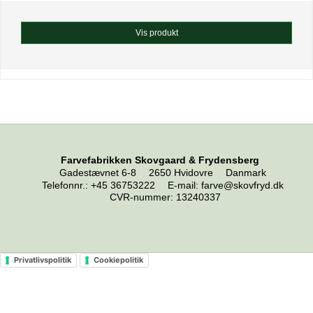
Vis produkt
Farvefabrikken Skovgaard & Frydensberg
Gadestævnet 6-8
2650 Hvidovre
Danmark
Telefonnr.
:
+45 36753222
E-mail
:
farve@skovfryd.dk
CVR-nummer
:
13240337
Privatlivspolitik
Cookiepolitik