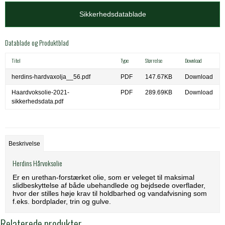
Sikkerhedsdatablade
Datablade og Produktblad
Titel
Type
Størrelse
Download
herdins-hardvaxolja__56.pdf
PDF
147.67KB
Download
Haardvoksolie-2021-
PDF
289.69KB
Download
sikkerhedsdata.pdf
Beskrivelse
Herdins Hårvoksolie
Er en urethan-forstærket olie, som er veleget til maksimal
slidbeskyttelse af både ubehandlede og bejdsede overflader,
hvor der stilles høje krav til holdbarhed og vandafvisning som
f.eks. bordplader, trin og gulve.
Relaterede produkter